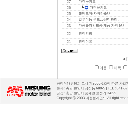
가격문의요
27
가격문의요
26
홀딩도어(자바라)문의
25
알루미늄 우드..5센티짜리..
24
타공블라인드外 제품 가격 문의
23
견적의뢰
22
견적이요
21
◀
[
이름
제목
공정거래위원회 고시 제2000-1호에 따른 사업자 등록
본사 : 충남 천안시 성정동 680-5 | TEL : 041-575-
공장 : 충남 천안시 풍세면 보성리 342-9
Copyright ⓒ 2003 미성블라인드 All right reserve