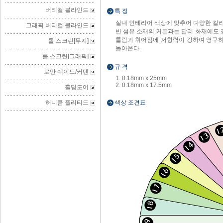
버티컬 블라인드
특 징
실내 인테리어 색상에 맞추어 다양한 칼라
그래픽 버티컬 블라인드
반 섬유 소재의 커튼과는 달리 화재에도 
틀림과 휘어짐에 저항력이 강하여 영구히
롤 스크린[무지]
돌아온다.
롤 스크린[그래픽]
규 격
로만 쉐이드/커텐
1. 0.18mm x 25mm
2. 0.18mm x 17.5mm
홀딩도어
허니콤 플리티드
색상 조견표