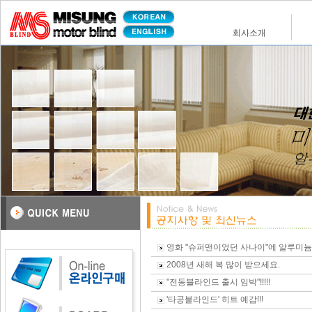
영화 "슈퍼맨이었던 사나이"에 알루미늄블
2008년 새해 복 많이 받으세요.
"전동블라인드 출시 임박"!!!!!
'타공블라인드' 히트 예감!!!