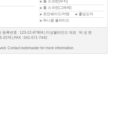
롤 스크린[무지]
롤 스크린[그래픽]
로만쉐이드/커텐
홀딩도어
허니콤 플리티드
번호 : 123-22-87904 | 미성블라인드 대표 : 박 성 완
2576 | FAX : 041-571-7442
d. Contact webmaster for more information